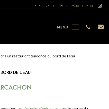
Jeudi : 12h00 - 14h00 | 19h00 - 00h00
ans un restaurant tendance au bord de l'eau
BORD DE L'EAU
'ARCACHON
s organisez un
séminaire d’entreprise
dans la région du