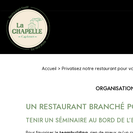
Accueil
Privatisez notre restaurant pour v
ORGANISATION
UN RESTAURANT BRANCHÉ P
TENIR UN SÉMINAIRE AU BORD DE L’
Pour favoriser le
teambuilding
, rien de mieux qu’un 