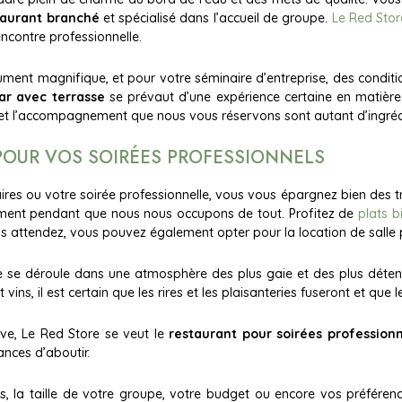
taurant branché
et spécialisé dans l’accueil de groupe.
Le Red Stor
encontre professionnelle.
ument magnifique, et pour votre séminaire d’entreprise, des condit
ar avec terrasse
se prévaut d’une expérience certaine en matière
ité et l’accompagnement que nous vous réservons sont autant d’ingréd
 POUR VOS SOIRÉES PROFESSIONNELS
aires ou votre soirée professionnelle, vous vous épargnez bien des t
ement pendant que nous nous occupons de tout. Profitez de
plats 
us attendez, vous pouvez également opter pour la location de salle 
lle se déroule dans une atmosphère des plus gaie et des plus déte
ns, il est certain que les rires et les plaisanteries fuseront et que le
ve, Le Red Store se veut le
restaurant pour soirées professionn
ances d’aboutir.
, la taille de votre groupe, votre budget ou encore vos préféren